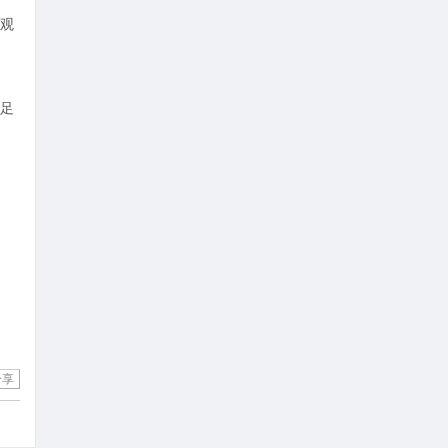
观
足
分享