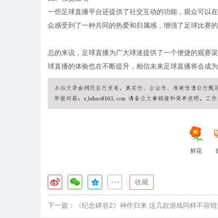
一些足球直播平台还提供了社交互动的功能，观众可以在
众感受到了一种共同的热爱和归属感，增强了足球比赛的
总的来说，足球直播为广大球迷提供了一个便捷的观赛渠
球直播的体验也在不断提升，相信未来足球直播将会成为
鲜花
|
收藏
下一篇：
《纪念碑谷2》神作归来 这几款游戏同样不容错