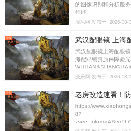
的图像识别和分析服务
领域。......
派乐网
发布于 2026-08-
武汉配眼镜 上海
资讯
武汉配眼镜上海配眼镜
海配眼镜资质保障验光
WUHAN&SHANGHAI
业验光配镜的写字楼眼
派乐网
发布于 2026-08-
店。以完整验光、正品
40%-60%优惠，兼顾高专
老房改造速看！
资讯
https://www.xiaohon
8?
xsec_token=ABvpFL
XIB4=&xsec_sou