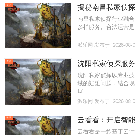
揭秘南昌私家侦
资讯
南昌私家侦探行业融合
多样服务。合法运营是保
派乐网
发布于 2026-08-
沈阳私家侦探服
资讯
家助力
沈阳私家侦探以专业技
域的疑难问题，结合现
展。......
派乐网
发布于 2026-08-
云看看：开启智
资讯
云看看是一款基于云计