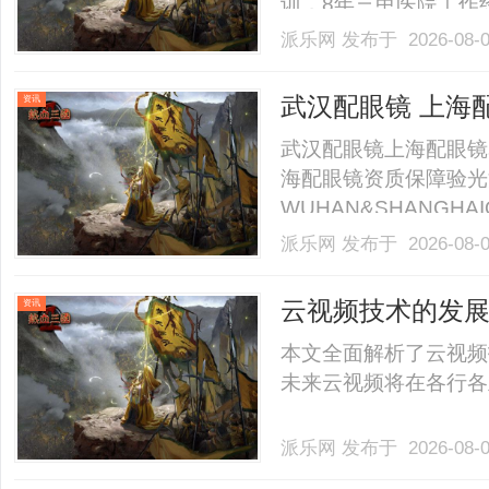
训，8年三甲医院工作
合眼轴、角膜、视功能
派乐网
发布于 2026-08-
视光及小儿眼病科由刘
童眼病及多发病的诊疗
武汉配眼镜 上海
资讯
视.........
武汉配眼镜上海配眼镜
海配眼镜资质保障验光
WUHAN&SHANGHAI
业验光配镜的写字楼眼
派乐网
发布于 2026-08-
店。以完整验光、正品
40%-60%优惠，兼顾高专
云视频技术的发
资讯
本文全面解析了云视频
未来云视频将在各行各业
派乐网
发布于 2026-08-