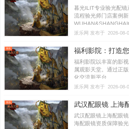
暮光ILIT专业验光
流程验光师门店案例新
WUHAN&SHANGHAI
业验光配镜的写字楼眼
派乐网
发布于 2026-08-
店。以完整验光、正品
40%-60%优惠，兼顾高专
福利影院：打造
资讯
福利影院以丰富的影视
属观影天堂。通过正版
化交流新平台。......
派乐网
发布于 2026-08-
武汉配眼镜 上海
资讯
武汉配眼镜上海配眼镜
海配眼镜资质保障验光