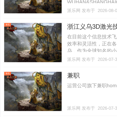
WUHAN&SHANGHAI
业验光配镜的写字楼眼
派乐网
发布于 2026-08-
店。以完整验光、正品
40%-60%优惠，兼顾高专
浙江义乌3D激光
资讯
南
在目前这个信息技术飞
效率和灵活性，正在各
乌，作为全球知名的小
同层次的3D激光服务
派乐网
发布于 2026-07-
供商呢？本文将深入探
推荐的公司，帮助您做出明
兼职
资讯
运营公司旗下兼职homenewsc
派乐网
发布于 2026-07-