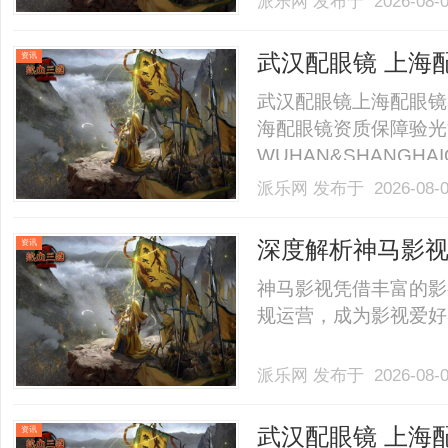
派乐网
发布于 2026-08-
被邻居索赔十几万”的新闻
武汉配眼镜 上海
资讯
武汉配眼镜上海配眼镜
海配眼镜资质保障验光
WUHAN&SHANGHAI
业验光配镜的写字楼眼
派乐网
发布于 2026-08-
店。以完整验光、正品
40%-60%优惠，兼顾高专
深度解析神马影
资讯
台
神马影视凭借丰富的影
规运营，成为影视爱好者
派乐网
发布于 2026-08-
武汉配眼镜 上海
资讯