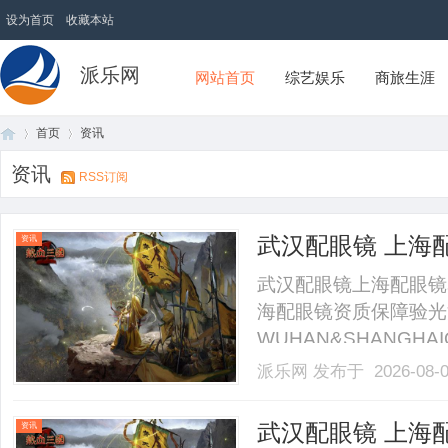
设为首页
收藏本站
派乐网
网站首页
综艺娱乐
商旅生涯
首页
资讯
资讯
RSS订阅
首
›
›
武汉配眼镜 上海
资讯
武汉配眼镜上海配眼镜
海配眼镜资质保障验光
WUHAN&SHANGHAI
业验光配镜的写字楼眼
派乐网
发布于 2026-08-
店。以完整验光、正品
40%-60%优惠，兼顾高专
页
武汉配眼镜 上海
资讯