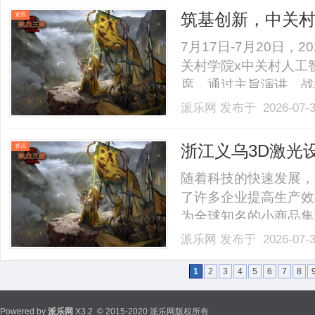
筑基创新，中关村两
资讯
会
7月17日-7月20日，
关村学院x中关村人工智
席，通过主旨演讲、战
交流，系统展示中关村
派乐网
发布于 2026-07-
培养领域的阶段性实践
关村学院院长、中关村人工智
浙江义乌3D激光
资讯
随着科技的快速发展，
了许多企业提高生产效
为全球知名的小商品集
而，市场上众多的设备
派乐网
发布于 2026-07-
合适的3D激光设备生
浙江义乌地区3D激光设备
1
2
3
4
5
6
7
8
Powered by
派乐网
X3.2
© 2015-2020 派乐网版权所有