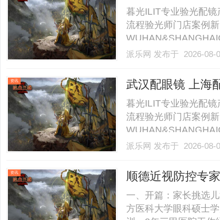
暮光ILIT专业验光
流程验光师门店案例新
WUHAN&SHANGHAI
业验光配镜的写字楼眼
派乐网
发布于 2026-08-
店。以完整验光、正品
40%-60%优惠，兼顾高专
武汉配眼镜 上海
资讯
暮光ILIT专业验光
流程验光师门店案例新
WUHAN&SHANGHAI
业验光配镜的写字楼眼
派乐网
发布于 2026-08-
店。以完整验光、正品
40%-60%优惠，兼顾高专
顺德近视防控专
资讯
视管理医
一、开篇：家长挑选儿
方医科大学眼科硕士学