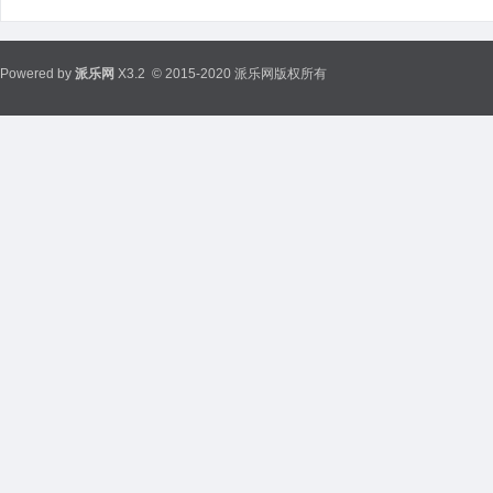
Powered by
派乐网
X3.2
© 2015-2020 派乐网版权所有