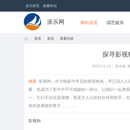
设为首页
收藏本站
派乐网
网站首页
综艺娱乐
首页
资讯
查看内容
探寻影视
首
›
›
›
2025-11-13
|
发布者: 
摘要
: 影视狗，作为电影中常见的萌宠角色，早已深入
暖，也成为了影片中不可或缺的一部分。让我们一起来探
一，它们不仅仅是宠物，更是主人公的好伙伴和助手。在
有的是勇敢的警犬，.........
影视狗
页