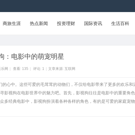
商旅生涯
热点新闻
投资理财
国际资讯
生活百科
狗：电影中的萌宠明星
派乐网
|
查看:
135
|
评论:
1
|
文章来源: 互联网
人们的心中。这些可爱的毛茸茸的动物们，不仅给电影带来了更多的欢乐和
寻影视狗在电影世界中的魅力吧。首先，影视狗往往是电影中的重要角色
众多经典电影中，影视狗扮演着各种各样的角色，有的是可爱的家庭宠物