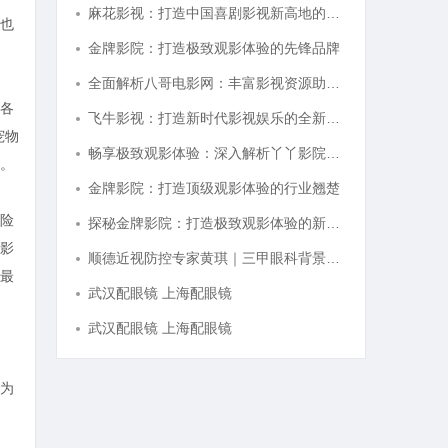
麻花影视：打造中国喜剧影视新高地的创新典范
也
金牌影院：打造极致观影体验的先锋品牌
全面解析八哥电影网：丰富影视资源助力观影体验升级
各
飞牛影视：打造新时代影视娱乐的全新体验平台
宠物
畅享极致观影体验：深入解析丫丫影院的魅力与优势
。
金牌影院：打造顶级观影体验的行业翘楚
险
探秘金牌影院：打造极致观影体验的新时代标杆
影
顺德近视防控专家黄琪｜三甲眼科背景，青少年分层近视管理医
最
武汉配眼镜 上海配眼镜
武汉配眼镜 上海配眼镜
为