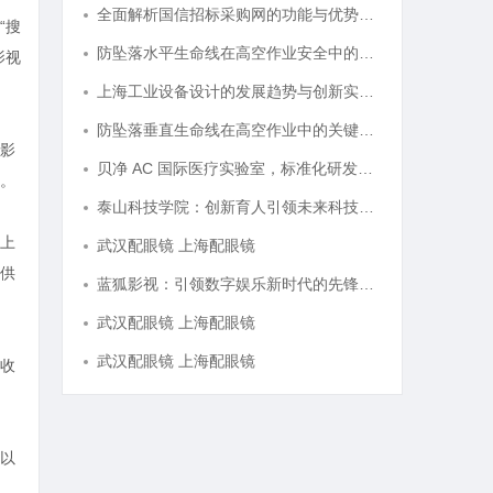
全面解析国信招标采购网的功能与优势，助力企业高效招标采购
“搜
防坠落水平生命线在高空作业安全中的关键作用与应用解析
影视
上海工业设备设计的发展趋势与创新实践探索
防坠落垂直生命线在高空作业中的关键应用与安全保障
影
贝净 AC 国际医疗实验室，标准化研发体系全解析
。
泰山科技学院：创新育人引领未来科技发展新高地
上
武汉配眼镜 上海配眼镜
供
蓝狐影视：引领数字娱乐新时代的先锋力量
武汉配眼镜 上海配眼镜
武汉配眼镜 上海配眼镜
收
以