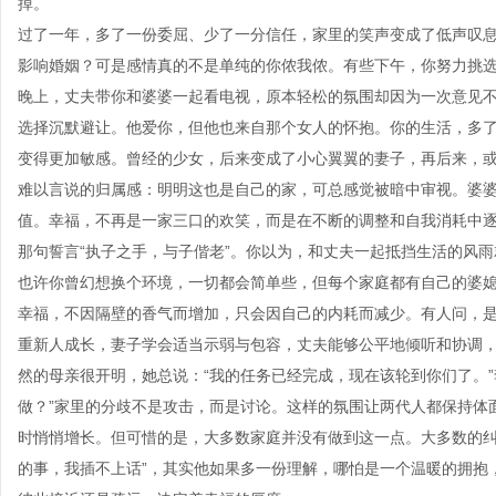
掉。
过了一年，多了一份委屈、少了一分信任，家里的笑声变成了低声叹
影响婚姻？可是感情真的不是单纯的你侬我侬。有些下午，你努力挑选
晚上，丈夫带你和婆婆一起看电视，原本轻松的氛围却因为一次意见
选择沉默避让。他爱你，但他也来自那个女人的怀抱。你的生活，多
变得更加敏感。曾经的少女，后来变成了小心翼翼的妻子，再后来，
难以言说的归属感：明明这也是自己的家，可总感觉被暗中审视。婆
值。幸福，不再是一家三口的欢笑，而是在不断的调整和自我消耗中
那句誓言“执子之手，与子偕老”。你以为，和丈夫一起抵挡生活的风
也许你曾幻想换个环境，一切都会简单些，但每个家庭都有自己的婆
幸福，不因隔壁的香气而增加，只会因自己的内耗而减少。有人问，
重新人成长，妻子学会适当示弱与包容，丈夫能够公平地倾听和协调
然的母亲很开明，她总说：“我的任务已经完成，现在该轮到你们了。
做？”家里的分歧不是攻击，而是讨论。这样的氛围让两代人都保持体
时悄悄增长。但可惜的是，大多数家庭并没有做到这一点。大多数的纠
的事，我插不上话”，其实他如果多一份理解，哪怕是一个温暖的拥抱