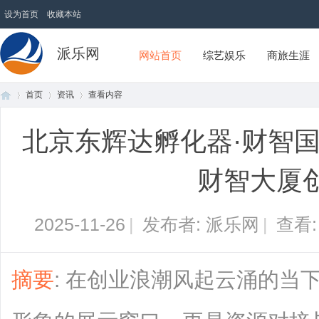
设为首页
收藏本站
派乐网
网站首页
综艺娱乐
商旅生涯
首页
资讯
查看内容
北京东辉达孵化器·财智
首
›
›
›
财智大厦
2025-11-26
|
发布者: 派乐网
|
查看
摘要
: 在创业浪潮风起云涌的当
页