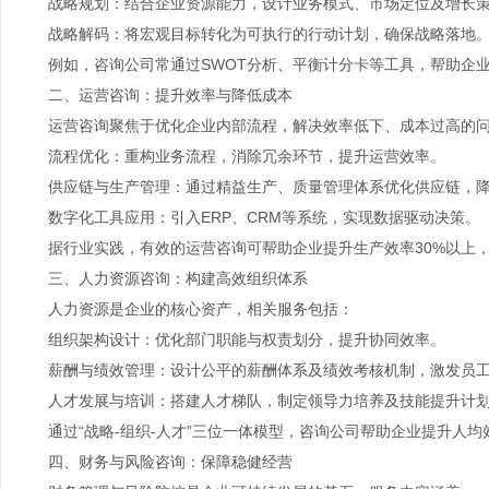
战略规划：结合企业资源能力，设计业务模式、市场定位及增长
战略解码：将宏观目标转化为可执行的行动计划，确保战略落地
例如，咨询公司常通过
SWOT
分析、平衡计分卡等工具，帮助企
二、运营咨询：提升效率与降低成本
运营咨询聚焦于优化企业内部流程，解决效率低下、成本过高的问
流程优化：重构业务流程，消除冗余环节，提升运营效率。
供应链与生产管理：通过精益生产、质量管理体系优化供应链，降
数字化工具应用：引入
ERP
、
CRM
等系统，实现数据驱动决策。
据行业实践，有效的运营咨询可帮助企业提升生产效率
30%
以上
三、人力资源咨询：构建高效组织体系
人力资源是企业的核心资产，相关服务包括：
组织架构设计：优化部门职能与权责划分，提升协同效率。
薪酬与绩效管理：设计公平的薪酬体系及绩效考核机制，激发员工
人才发展与培训：搭建人才梯队，制定领导力培养及技能提升计
通过“战略
-
组织
-
人才”三位一体模型，咨询公司帮助企业提升人均
四、财务与风险咨询：保障稳健经营