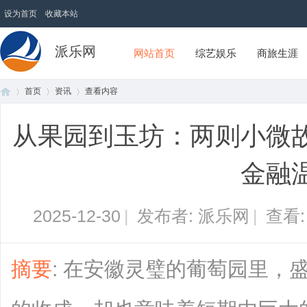
设为首页
收藏本站
派乐网
网站首页
综艺娱乐
商旅生涯
首页
资讯
查看内容
从果园到玉坊：两则小微
首
›
›
›
金融
2025-12-30
|
发布者: 派乐网
|
查看
摘要
: 在安徽灵璧的葡萄园里，
页