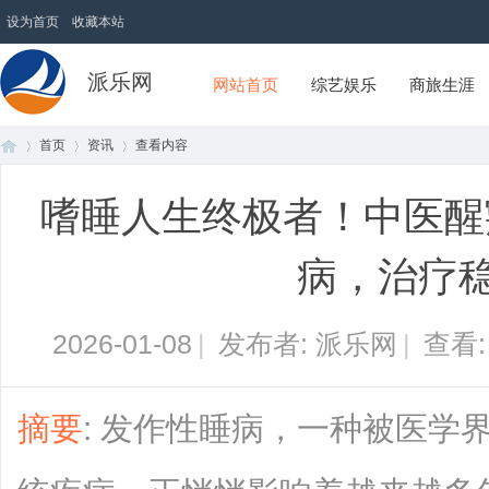
设为首页
收藏本站
派乐网
网站首页
综艺娱乐
商旅生涯
首页
资讯
查看内容
嗜睡人生终极者！中医醒
首
›
›
›
病，治疗稳
2026-01-08
|
发布者: 派乐网
|
查看
摘要
: 发作性睡病，一种被医学
页