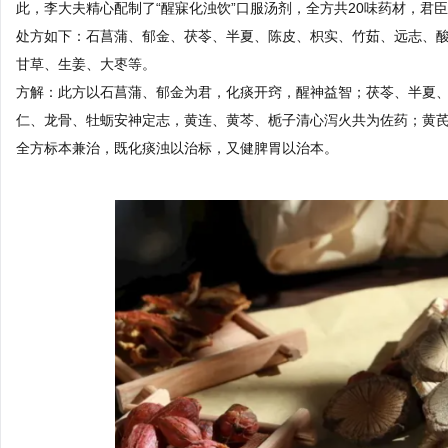
此，李大夫精心配制了“醒寐化浊饮”口服汤剂，全方共20味药材，君
处方如下：石菖蒲、郁金、茯苓、半夏、陈皮、枳实、竹茹、远志、
甘草、生姜、大枣等。
方解：此方以石菖蒲、郁金为君，化痰开窍，醒神益智；茯苓、半夏
仁、龙骨、牡蛎安神定志，黄连、黄芩、栀子清心泻火共为佐药；黄
全方标本兼治，既化痰浊以治标，又健脾胃以治本。