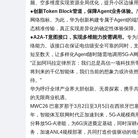
频、空多维度实现资源全局优化，提升小区边缘
●
创新Token Block管道，保障Agent业务体验。
网络指标。为此，华为创新构建专属于Agent的端到
态精准传输，真正实现差异化的确定性体验保障
●
A2A-T意图接口，实现多维能力按需调用。
专为
络能力。该接口在保证电信级安全可靠的同时，支
短至数天，让多样化Agent随时随需地调用5G-A
“正如阿玛拉定律所言：我们总是高估一项科技所
将到来的千亿智能体，我们当前的想象力或许依然
待。”
华为呼吁全球产业界大胆创新、无畏探索，携手共建Agen
的无限商业机遇。
MWC26 巴塞罗那于3月2日至3月5日在西班牙巴塞罗那
年，智能体互联网时代正加速到来，5G-A规模
分释放5G-A潜能，为6G演进奠定基础，同时深耕AI-
务，加速ANL4规模部署，共同打造价值驱动的