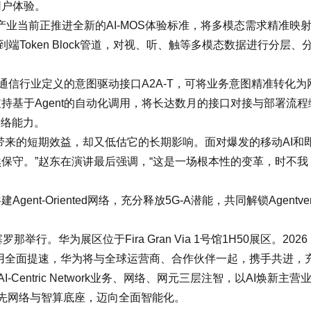
用户体验。
产业当前正推进全新的AI-MOS体验标准，将多模态需求精准映
端Token Block管道，对视、听、触等多模态数据进行分层、
。
通信行业定义的意图驱动接口A2A-T，可将业务意图精准转化为
持基于Agent的自动化调用，将长达数月的接口对接与部署流程
网络能力。
带来的短期效益，却又低估它的长期影响。面对爆发的移动AI和
保守。”赵东在演讲最后强调，“这是一场根本性的变革，时不我
t-Oriented网络，充分释放5G-A潜能，共同解锁Agentver
举行。华为展区位于Fira Gran Via 1号馆1H50展区。2026
商用全面提速，华为将与全球运营商、合作伙伴一起，携手共进，
Centric Network业务、网络、网元三层注智，以AI焕新主营
领先网络与智算底座，迈向全面智能化。