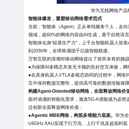
华为无线网络产品
智能体爆发，重塑移动网络需求范式
当前，智能体（Agent）正从单纯服务个人，
领域，超60%的网络内容由AI生成，基于自然语
智能体化身“硅基生产力”，上千台智能机器人依靠A
到2030年，全球将涌现千亿级智能联接。
万智互联的浪潮对移动网络提出了前所未有的挑
●为保障AI多模态并发无卡顿的良好交互体验，
●在具身机器人VTLA多模态协同的过程中，网
互中保持数据完整性，提供高可靠的数据传输保
构建Agent-Oriented移动网络，全面释放网络价
面对汹涌的智能化需求，激发5G-A潜能成为必然选择
过创新全面释放网络价值：
●
Agentic MBB网络，构筑多维能力底座。
华为全
U6GHz AAU实现下行万兆、上行千兆及超低