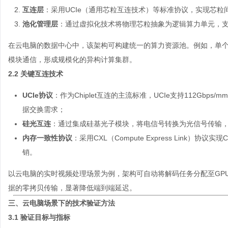
互连层
：采用UCIe（通用芯粒互连技术）等标准协议，实现芯粒
池化管理层
：通过虚拟化技术将物理芯粒抽象为逻辑算力单元，
在
云电脑
的数据中心中，该架构可构建统一的算力资源池。例如，单个机
模块通信，形成规模化的异构计算集群。
2.2 关键互连技术
UCIe协议
：作为Chiplet互连的主流标准，UCIe支持112Gbp
据交换需求；
硅光互连
：通过集成硅基光子模块，将电信号转换为光信号传输
内存一致性协议
：采用CXL（Compute Express Link）
销。
以云电脑的实时视频处理场景为例，架构可自动将解码任务分配至GPU
据的零拷贝传输，显著降低端到端延迟。
三、云电脑场景下的技术验证方法
3.1 验证目标与指标