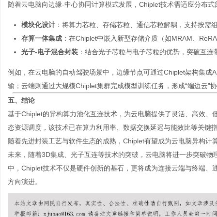
随着
云电脑
向边缘-中心协同计算模式发展，Chiplet技术需适应分
模块化设计
：将算力芯粒、存储芯粒、通信芯粒解耦，支持按需
存算一体集成
：在Chiplet中嵌入新型存储介质（如MRAM、R
光子-电子混合封装
：结合光子芯粒与电子芯粒的优势，突破互连
例如，在云电脑的自动驾驶场景中，边缘节点可通过Chiplet架构集
输；云端则通过大规模Chiplet集群完成模型训练任务，形成“端边云”
五、结论
基于Chiplet的异构算力池化互连技术，为云电脑提供了灵活、高
态资源调度，该技术已在算力利用率、数据交换延迟与能效比等关键
随着先进封装工艺与软件生态的成熟，Chiplet有望成为云电脑异构计
未来，随着3D集成、光子互连等技术的突破，
云电脑
将进一步突破物
中，Chiplet技术不仅是硬件创新的基石，更将成为连接云端与终
方向演进。