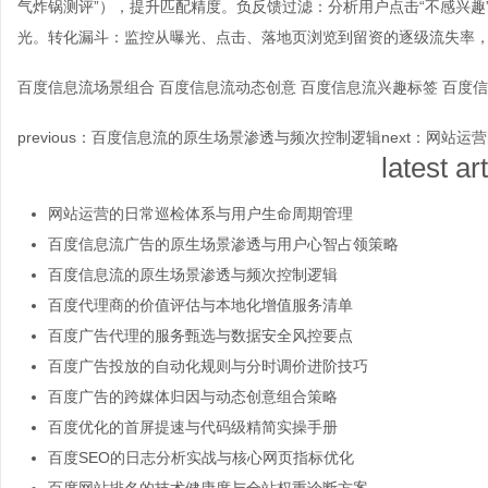
气炸锅测评”），提升匹配精度。负反馈过滤：分析用户点击“不感兴
光。转化漏斗：监控从曝光、点击、落地页浏览到留资的逐级流失率
百度信息流场景组合
百度信息流动态创意
百度信息流兴趣标签
百度信
previous：
百度信息流的原生场景渗透与频次控制逻辑
next：
网站运营
latest ar
网站运营的日常巡检体系与用户生命周期管理
百度信息流广告的原生场景渗透与用户心智占领策略
百度信息流的原生场景渗透与频次控制逻辑
百度代理商的价值评估与本地化增值服务清单
百度广告代理的服务甄选与数据安全风控要点
百度广告投放的自动化规则与分时调价进阶技巧
百度广告的跨媒体归因与动态创意组合策略
百度优化的首屏提速与代码级精简实操手册
百度SEO的日志分析实战与核心网页指标优化