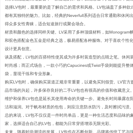
选择LV包时，最重要的是了解自己的需求和风格。LV包涵盖了多种
都有其独特的魅力。比如，经典的Neverfull系列适合日常通勤和休
得众多女性青睐，适合短途旅行或聚会场合。
材质和颜色的选择同样关键。LV采用了多种顶级材料，如Monogram
和驼色搭配金色五金是经典之选，极易搭配各种服饰。对于喜欢个性
设计更具创意。
谈及搭配，LV包的百搭特性使其成为许多时装造型的点睛之笔。休闲装扮中
时尚感；而正式场合，一款小巧的Capucines或Twist手袋则能
袋，显现干练和专业形象。
购买LV包时，确保购买渠道正规非常重要，以避免买到假货。LV官
品市场的兴起，许多保存良好的二手LV包也有很高的价值和收藏意义
维护和保养LV包也是延长其使用寿命的关键一步。避免长时间暴露在
洁和滋润。对于帆布材质的包包，则应注意防水防污，及时擦拭污渍
总的来说，LV包不仅仅是一件时尚单品，更是一种生活态度和品味的
家，选择适合自己的LV包，都能为日常穿搭增添无限光彩。
未来，随着时尚潮流的发展，LV包也在不断创新。品牌将传统工艺与