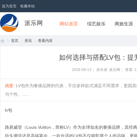
设为首页
收藏本站
派乐网
网站首页
综艺娱乐
商旅生涯
首页
资讯
查看内容
如何选择与搭配LV包：提
首
›
›
›
2026-06-13
|
发布者: 派乐网
|
查看:
1
摘要
: LV包作为奢侈品牌的代表，不仅多样款式满足不同需求，更因
与个性。......
lv包
路易威登（Louis Vuitton，简称LV）作为全球知名的奢侈品牌
页
街头潮流还是高端宴会，一款合适的LV包不仅能彰显个人的品味，更