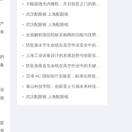
大幅面激光内雕机：开启创意之门的新科技利器
武汉配眼镜 上海配眼镜
产
武汉配眼镜 上海配眼镜
有
全面解析国信招标采购网的功能与优势，助力企业高效招标采购
防坠落水平生命线在高空作业安全中的关键作用与应用解析
上海工业设备设计的发展趋势与创新实践探索
的
备
防坠落垂直生命线在高空作业中的关键应用与安全保障
贝净 AC 国际医疗实验室，标准化研发体系全解析
泰山科技学院：创新育人引领未来科技发展新高地
业
武汉配眼镜 上海配眼镜
值
提
需