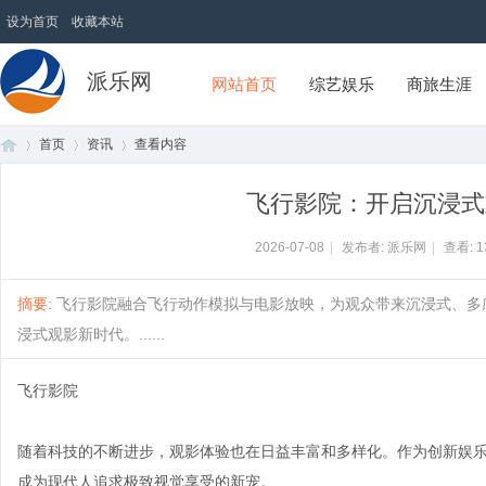
设为首页
收藏本站
派乐网
网站首页
综艺娱乐
商旅生涯
首页
资讯
查看内容
飞行影院：开启沉浸式
首
›
›
›
2026-07-08
|
发布者: 派乐网
|
查看:
1
摘要
: 飞行影院融合飞行动作模拟与电影放映，为观众带来沉浸式、
浸式观影新时代。......
飞行影院
随着科技的不断进步，观影体验也在日益丰富和多样化。作为创新娱
页
成为现代人追求极致视觉享受的新宠。