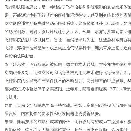
飞行影院顾名思义，是一种结合了飞行模拟和影院观影的复合娱乐体
果，还能通过模拟飞行动作的座椅和环境控制，感受到身临其境的震
这类影院通常配备先进的动态座椅系统，能够模拟各种飞行动作，如
的感官刺激。同时，影院环境还引入了风、气味、水雾等多重元素，
飞行影院的影片多以科幻、冒险、自然纪录片为主，这些题材本身就
飞行，穿梭于浩瀚星际；或是乘坐热气球穿行于非洲大草原上空，近
穿梭的惊险刺激。
除了娱乐性，飞行影院还被应用于教育和培训领域。学校和博物馆利
空知识普及等。而航空公司和飞行学校则用此技术进行飞行模拟训练
飞行影院的发展离不开硬件技术的不断创新。高分辨率的巨型屏幕、3
都为沉浸式体验提供了坚实基础。近年来，随着虚拟现实（VR）和增
步提升。
然而，目前飞行影院也面临一些挑战。例如，高昂的设备投入与维护
晕反应；内容制作的复杂性和版权问题也需妥善解决。
未来，随着技术的成熟和成本的降低，飞行影院有望成为主流娱乐和
观影体验，满足不同人群的喜好需求。此外，跨平台联动、多地实时