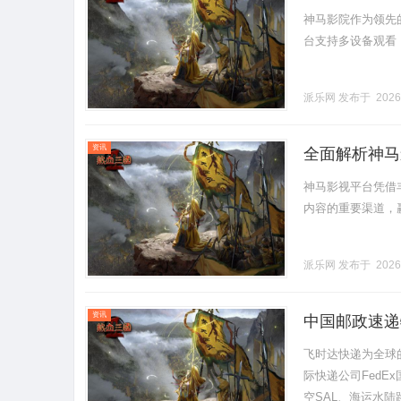
神马影院作为领先
台支持多设备观看，
派乐网
发布于 2026
资讯
全面解析神马
神马影视平台凭借
内容的重要渠道，赢得
派乐网
发布于 2026
资讯
中国邮政速递
E特快资费
飞时达快递为全球
际快递公司FedE
空SAL、海运水