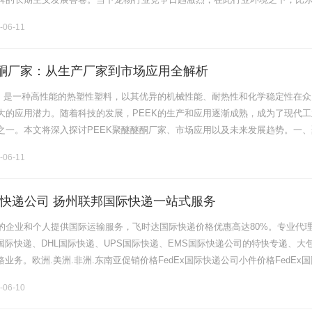
将价值认同作为品牌合作的首要准则，此次签约陈添祥担任首位品牌大使，恰
-06-11
醚酮厂家：从生产厂家到市场应用全解析
K）是一种高性能的热塑性塑料，以其优异的机械性能、耐热性和化学稳定性在众
大的应用潜力。随着科技的发展，PEEK的生产和应用逐渐成熟，成为了现代工
之一。本文将深入探讨PEEK聚醚醚酮厂家、市场应用以及未来发展趋势。一、
醚酮的化学结构赋予了它一系列优异的性能。首先，PEEK具有极高的耐高温
-06-11
快递公司 扬州联邦国际快递一站式服务
的企业和个人提供国际运输服务，飞时达国际快递价格优惠高达80%。专业代
x国际快递、DHL国际快递、UPS国际快递、EMS国际快递公司的特快专递、大
路业务。欧洲.美洲.非洲.东南亚促销价格FedEx国际快递公司小件价格FedEx国
dex国际快递公司进口中国价格DHL国际快递公司小.........
-06-10