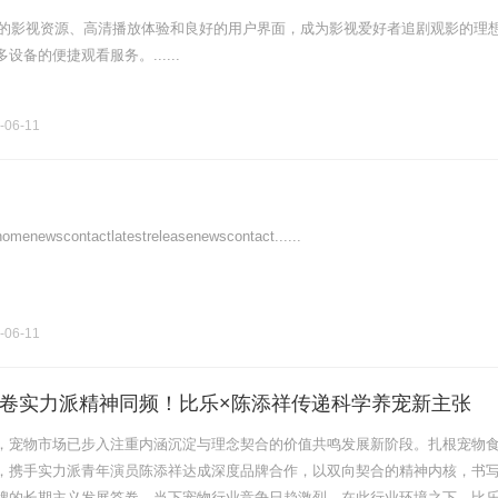
丰富的影视资源、高清播放体验和良好的用户界面，成为影视爱好者追剧观影的理
备的便捷观看服务。......
-06-11
scontactlatestreleasenewscontact......
-06-11
卷实力派精神同频！比乐×陈添祥传递科学养宠新主张
，宠物市场已步入注重内涵沉淀与理念契合的价值共鸣发展新阶段。扎根宠物
，携手实力派青年演员陈添祥达成深度品牌合作，以双向契合的精神内核，书
牌的长期主义发展答卷。当下宠物行业竞争日趋激烈，在此行业环境之下，比