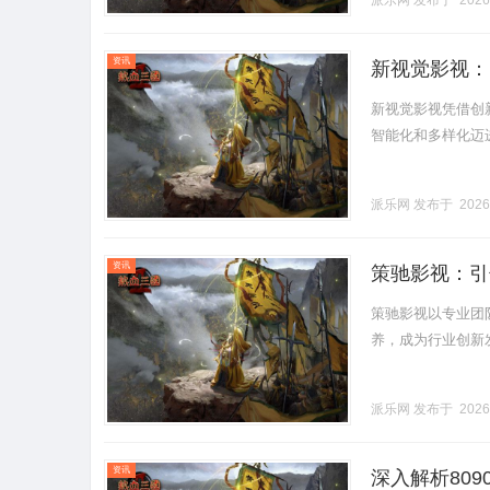
派乐网
发布于 2026
资讯
新视觉影视：
新视觉影视凭借创
智能化和多样化迈进，
派乐网
发布于 2026
资讯
策驰影视：引
策驰影视以专业团
养，成为行业创新发展
派乐网
发布于 2026
资讯
深入解析80