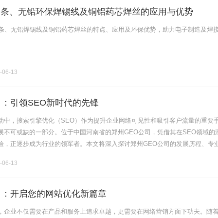
锡条、无铅环保焊锡线及铜铝药芯焊丝的应用与优势
锡条、无铅焊锡线及铜铝药芯焊丝的特点、应用及环保优势，助力电子制造及焊
-06-13
司：引领SEO新时代的先锋
动中，搜索引擎优化（SEO）作为提升企业网络可见性和吸引客户流量的重要
展不可或缺的一部分。位于中国河南省的郑州GEO公司，凭借其在SEO领域的
验，正逐步成为行业的领军者。本文将深入探讨郑州GEO公司的发展历程、专
其在市场中的独特定位。一、郑州GEO公司的发展历程郑州GEO公司成立于
-06-13
司：开启您的网站优化新篇章
，企业不仅需要在产品和服务上追求卓越，更需要在网络营销方面下功夫。随