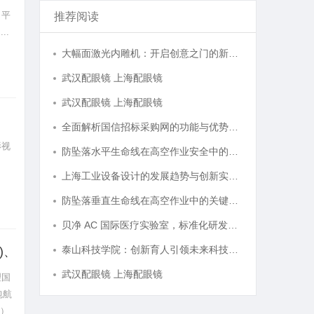
。平
推荐阅读
..
大幅面激光内雕机：开启创意之门的新科技利器
武汉配眼镜 上海配眼镜
武汉配眼镜 上海配眼镜
全面解析国信招标采购网的功能与优势，助力企业高效招标采购
影视
防坠落水平生命线在高空作业安全中的关键作用与应用解析
上海工业设备设计的发展趋势与创新实践探索
防坠落垂直生命线在高空作业中的关键应用与安全保障
贝净 AC 国际医疗实验室，标准化研发体系全解析
泰山科技学院：创新育人引领未来科技发展新高地
)、
武汉配眼镜 上海配眼镜
理国
包航
克）