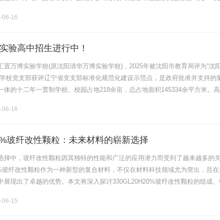
（千克）最大尺寸限制1e特快全国中国澳门60131.5标.........
-06-16
实验高中招生进行中！
置万博实验学校(原沈阳清华万博实验学校)，2025年被沈阳市教育局评为“沈
，学校党支部获评辽宁省党支部标准化规范化建设示范点，是政府批准并支持的
体的十二年一贯制学校。校园占地218余亩，总占地面积145334余平方米。
居的沈北新区，毗邻蒲河生态长廊，沈北大学城环绕四周，学术氛围.........
-06-16
H20%玻纤改性颗粒：未来材料的崭新选择
选择中，玻纤改性颗粒因其独特的性能和广泛的应用潜力而受到了越来越多的
H20%玻纤改性颗粒作为一种新型的复合材料，不仅在材料科技领域尤为突出，且在
展现出了卓越的优势。本文将深入探讨330GL20H20%玻纤改性颗粒的组成、
未来的发展趋势。一、什么是330GL20H20%玻纤改性颗粒？.........
-06-15