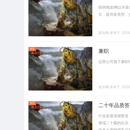
8090电影网以
台，提供多类型、多设
派乐网
发布于 2026
资讯
兼职
运营公司旗下兼职homenew
派乐网
发布于 2026
资讯
二十年品质答
行业发展浪潮更迭
领域二十载的比乐
于本土宠物领军品