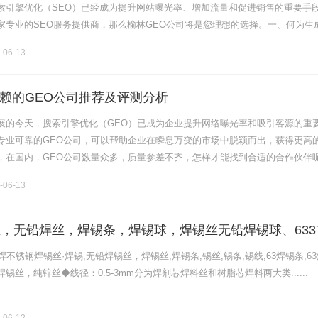
索引擎优化（SEO）已经成为提升网站曝光率、增加流量和促进销售的重要手
家专业的SEO服务提供商，那么榆林GEO公司将是您理想的选择。一、何为生
优化，即GEO（GenerateEngineOptimizati.........
-06-13
赖的GEO公司推荐及评测分析
展的今天，搜索引擎优化（GEO）已成为企业提升网络曝光率和吸引客源的重
专业可靠的GEO公司，可以帮助企业在瞬息万变的市场中脱颖而出，获得更高
，在国内，GEO公司数量众多，质量参差不齐，怎样才能找到合适的合作伙伴
的专业知识，深入分析国内优秀的GEO公司，帮助您做出明智的决策。一、什
-06-13
丝，无铅焊丝，焊锡条，焊锡球，焊锡丝无铅焊锡球、633
、牢固可靠；出渣少
焊不锈钢焊锡丝·焊锡,无铅焊锡丝，焊锡丝,焊锡条,锡丝,锡条,锡线,63焊锡条,6
锡丝，纯锌丝◆线径：0.5-3mm分为焊剂芯焊料丝和树脂芯焊料两大类......