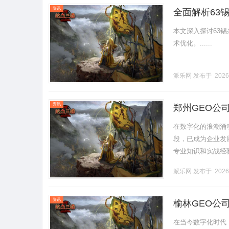
资讯
全面解析63
本文深入探讨63
术优化。......
派乐网
发布于 2026
资讯
郑州GEO公
在数字化的浪潮涌
段，已成为企业发
专业知识和实战经
务、团队优势以及
派乐网
发布于 2026
20.........
资讯
榆林GEO公
在当今数字化时代