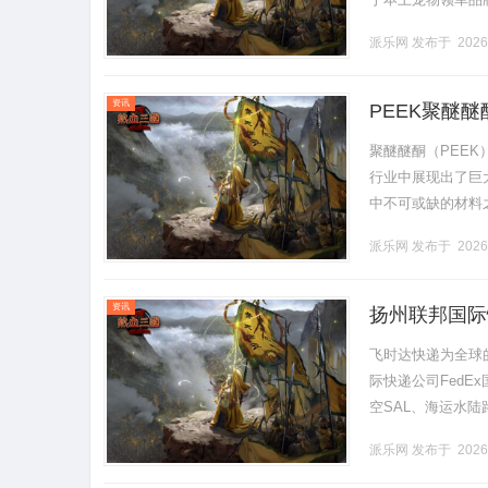
终保持清醒认知，
派乐网
发布于 2026
牌创立二.........
资讯
PEEK聚醚
聚醚醚酮（PEE
行业中展现出了巨
中不可或缺的材料
醚醚酮的特性聚醚
派乐网
发布于 2026
性，.........
资讯
扬州联邦国际
飞时达快递为全球
际快递公司FedE
空SAL、海运水陆
快递公司重货价格fe
派乐网
发布于 2026