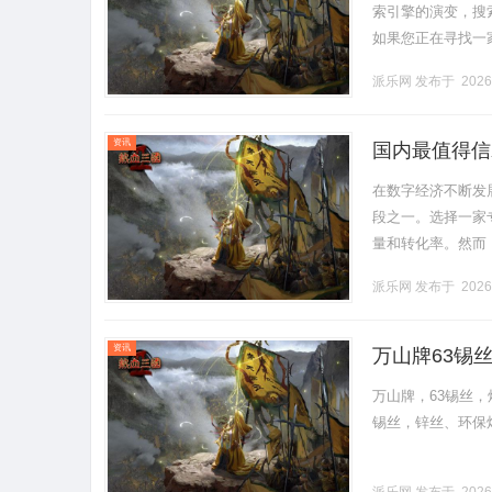
索引擎的演变，搜
如果您正在寻找一
擎优化（GEO）？生成引擎
派乐网
发布于 2026
资讯
国内最值得信
在数字经济不断发
段之一。选择一家
量和转化率。然而
本文将结合行业内
派乐网
发布于 2026
是.........
资讯
万山牌63锡
锡条，焊锡球
万山牌，63锡丝，
锡丝，锌丝、环保焊