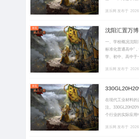
续重（元/50克）限重
派乐网
发布于 2026
资讯
沈阳汇置万博
一、学校概况沈阳汇
标准化普通高中”
学、初中、高中于一
部坐落于宜学宜业宜
派乐网
发布于 2026
资讯
330GL20
在现代工业材料的
注。330GL20
个行业的实际应用中
性、应用领域，以及其
派乐网
发布于 2026