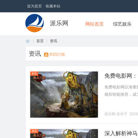
设为首页
收藏本站
派乐网
网站首页
综艺娱乐
首页
资讯
资讯
RSS订阅
首
›
›
资讯
免费电影网：
免费电影网以海量
规和智能推荐，成为影
派乐网
发布于 2026
页
资讯
深入解析神马