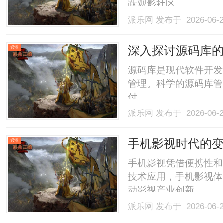
跃观影社区。......
派乐网
发布于 2026-06-
深入探讨源码库
资讯
源码库是现代软件开发
管理。科学的源码库管
付。......
派乐网
发布于 2026-06-
手机影视时代的
资讯
手机影视凭借便携性和
技术应用，手机影视体
动影视产业创新。......
派乐网
发布于 2026-06-