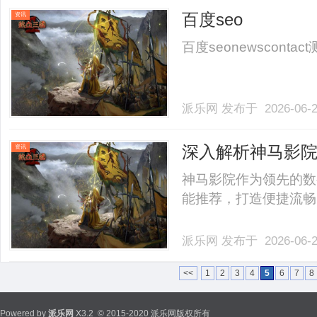
百度seo
资讯
百度seonewscontact测
派乐网
发布于 2026-06-
深入解析神马影
资讯
神马影院作为领先的数
能推荐，打造便捷流畅的
派乐网
发布于 2026-06-
<<
1
2
3
4
5
6
7
8
Powered by
派乐网
X3.2
© 2015-2020 派乐网版权所有