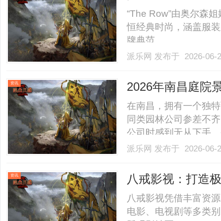
“The Row”由奥
恒经典时尚，涵盖服装
牌典范。......
派乐网
发布于 2026-06-
2026年南昌庭
资讯
出新高度！
在南昌，拥有一个独特
同类园林公司参差不齐
公司时感到无从下手。
——江西森合园林有限
派乐网
发布于 2026-06-
观。一、全链条一体化
院景观定制时，往往会
八戒影视：打造
资讯
和实.........
八戒影视凭借丰富资源
电影、电视剧等多类别