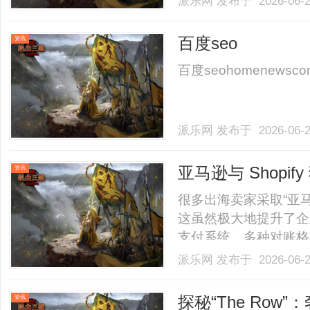
派乐网
发布于 2026-06-
百度seo
资讯
百度seohomenewscontac
派乐网
发布于 2026-06-
亚马逊与 Shop
资讯
一收单管理？
很多出海卖家采取“亚马
这虽然极大地提升了企
支付系统、多种对账格
台、Shopify收单
派乐网
发布于 2026-06-
这些分散的资金拧成一股
全渠道资金一盘棋的利器。一
探秘“The Ro
资讯