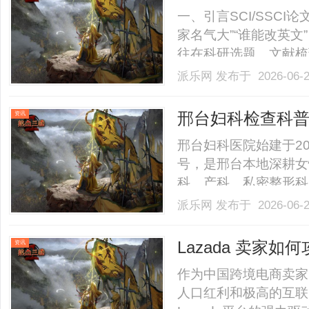
盘点
一、引言SCI/SSC
家名气大”“谁能改英
往在科研选题、文献梳
导、论文润色、翻译润
派乐网
发布于 2026-06-
文前期逻辑和研究路径
绕2026年当前科研论文服
邢台妇科检查科
资讯
— 邢台妇科医院
邢台妇科医院始建于20
号，是邢台本地深耕女
科、产科、私密整形科
建系统化诊疗体系。院
派乐网
发布于 2026-06-
人一诊室独立就诊模式
会进行严格保密留存，充分
Lazada 卖家
资讯
作为中国跨境电商卖家
人口红利和极高的互联