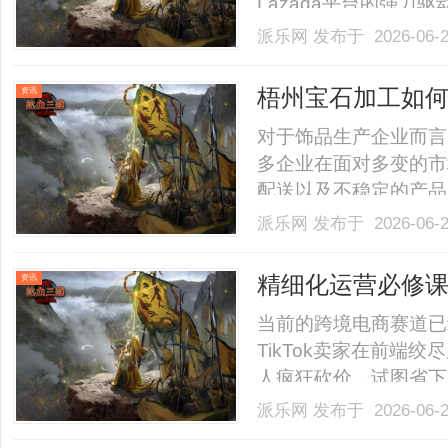
Lazada平台的强
长。然而，东南亚电商
派乐网
发布于 2026-06-
的“多币种结算”却常
铢、马币、越南盾……面对
梧州宝石加工如
资讯
对于饰品生产企业而言
多企业在面对多变的市
配送以及不稳定的产品
基地，通过高度整合的
派乐网
发布于 2026-06-
优化方案。通过梧州宝
级代理商，实现“厂家
精细化运营必修课：
资讯
省.........
住短视频爆单利
当前的跨境电商赛道已
TikTok卖家在前端
人疯狂砍价，试图省下
——“收款与结汇”环
派乐网
发布于 2026-06-
运营的核心，在于对整