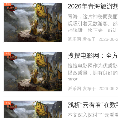
TikTok收款环节所涉及
2026年青海旅
资讯
过！
青海，这片神秘而美丽
观吸引着无数游客。然
种陷阱。接下来，就让
启一场完美的青海之旅
派乐网
发布于 2026-06-
阱传统旅行社常常推出
藏大量购物店和隐形消费。
搜搜电影网：全
资讯
搜搜电影网作为优质影
播放质量，拥有良好的
需求。......
派乐网
发布于 2026-06-
浅析“云看看”在
资讯
本文深入探讨了“云看