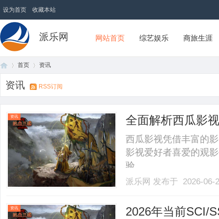
设为首页
收藏本站
派乐网
网站首页
综艺娱乐
商旅生涯
首页
资讯
资讯
RSS订阅
首
›
›
全面解析西瓜影
资讯
西瓜影视凭借丰富的影
影视爱好者喜爱的观影
验。......
派乐网
发布于 2026-06-
页
2026年当前SC
资讯