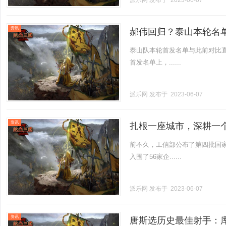
派乐网
发布于 2023-06-07
资讯
郝伟回归？泰山本轮名单
泰山队本轮首发名单与此前对比直
首发名单上，......
派乐网
发布于 2023-06-07
资讯
扎根一座城市，深耕一
前不久，工信部公布了第四批国家
入围了56家企......
派乐网
发布于 2023-06-07
资讯
唐斯选历史最佳射手：