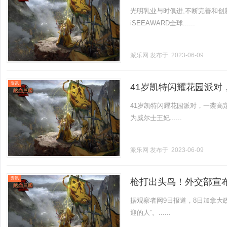
光明乳业与时俱进,不断完善和创
iSEEAWARD全球......
派乐网
发布于 2023-06-09
资讯
41岁凯特闪耀花园派
41岁凯特闪耀花园派对，一袭高
为威尔士王妃......
派乐网
发布于 2023-06-09
资讯
枪打出头鸟！外交部宣
据观察者网9日报道，8日加拿大
迎的人”。......