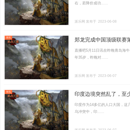
右，若降价成功......
派乐网
发布于 2023-06-08
资讯
郑龙完成中国顶级联赛第
直播吧5月11日讯在昨晚青岛海
年35岁，昨晚对......
派乐网
发布于 2023-06-07
资讯
印度边境突然乱了，至
印度作为14多亿的人口大国，这
乌冲突中，印......