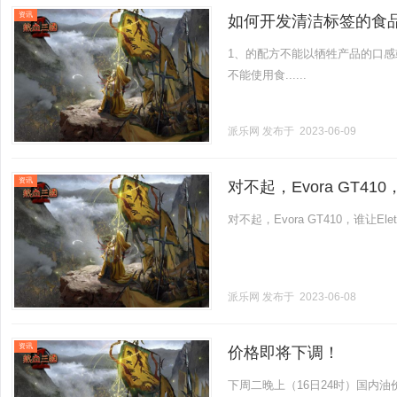
资讯
如何开发清洁标签的食
1、的配方不能以牺牲产品的口
不能使用食......
派乐网
发布于 2023-06-09
资讯
对不起，Evora GT410
对不起，Evora GT410，谁让Elet
派乐网
发布于 2023-06-08
资讯
价格即将下调！
下周二晚上（16日24时）国内油