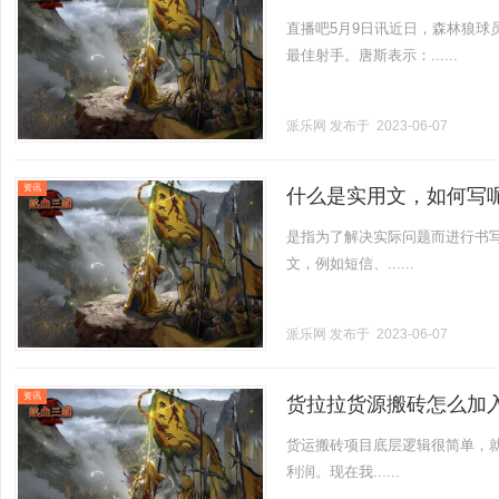
直播吧5月9日讯近日，森林狼球员唐斯
最佳射手。唐斯表示：......
派乐网
发布于 2023-06-07
资讯
什么是实用文，如何写
是指为了解决实际问题而进行书
文，例如短信、......
派乐网
发布于 2023-06-07
资讯
货拉拉货源搬砖怎么加
货运搬砖项目底层逻辑很简单，
利润。现在我......