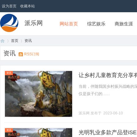
设为首页
收藏本站
派乐网
网站首页
综艺娱乐
商旅生涯
首页
资讯
资讯
RSS订阅
首
›
›
资讯
让乡村儿童教育充分享
当前，伴随我国乡村振兴战略的
仅是孩子们的......
派乐网
发布于 2023-06-10
页
资讯
光明乳业多款产品登iSE