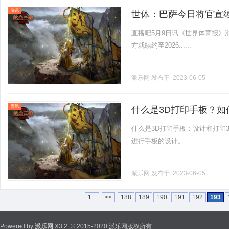
资讯
世体：巴萨今日将官宣续
直播吧5月9日讯《世界体育报》
方就续约至2026......
派乐网
发布于 2023-06-05
资讯
什么是3D打印手板？如
什么是3D打印手板：设计和打印
进行手板的设计。......
派乐网
发布于 2023-06-05
1...
<<
188
189
190
191
192
193
Powered by
派乐网
X3.2
© 2015-2020 派乐网版权所有