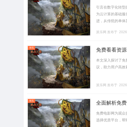
引言在数字化转型
为云计算的基础服
进，从传统的单体架
了应用的性能和可
派乐网
发布于 2026
术.........
资讯
免费看看资源
本文深入探讨了免
议，助力用户高效获取
派乐网
发布于 2026
资讯
全面解析免费
免费电影网为观众
选择优质平台，帮助用