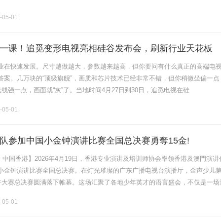
-05-01
一课！追觅变形电视亮相硅谷发布会，刷新行业天花板
业在快速发展。尺寸越做越大，参数越来越高，但你要问有什么真正的高端电
答案。几万块的“顶级旗舰”，画质和芯片技术已经非常不错，但你稍微坐偏一点
光线强一点，画面就“灰”了。当地时间4月27日到30日，追觅电视在硅
EXT”发布会，看完我就不淡定了。这场为期四天的发布会，追觅一口气推出了多
-05-01
队参加中国小金钟演讲比赛全国总决赛勇奪15金!
9日，中国香港】2026年4月19日，香港专业演讲及培训师协会率领香港及澳門演讲
小金钟演讲比赛全国总决赛。在灯光璀璨的广东广播电视台演播厅，金声少儿
演讲大赛总决赛圆满落下帷幕。这场汇聚了各地少年英才的语言盛会，不仅是一场
次文化交流与心灵碰撞的奇妙旅程！总决赛现场，来自不同城市的小.........
-05-01