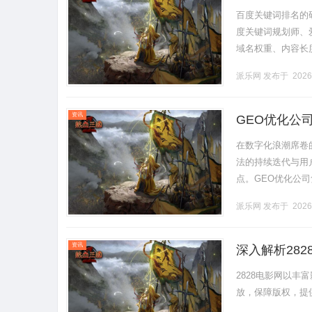
百度关键词排名的研究工
度关键词规划师、
域名权重、内容长
词，如“2025上海展
派乐网
发布于 2026
资讯
GEO优化公
在数字化浪潮席卷
法的持续迭代与用
点。GEO优化公
企业突破流量瓶颈
派乐网
发布于 2026
企业.........
资讯
深入解析28
2828电影网以
放，保障版权，提供极