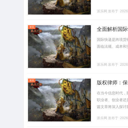
派乐网
发布于 2026
资讯
全面解析国际
国际快递是跨境货
面临法规、成本和安全
派乐网
发布于 2026
资讯
版权律师：保
在当今信息时代，
职业者、创业者还
篇文章将深入探讨
律师？版权律师是
派乐网
发布于 2026
提供法律.........