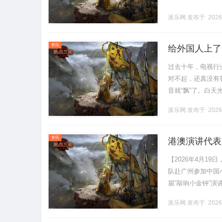
派乐网
发布于 2026
资讯
给外国人上了
过去十年，电视行
对不起，还真没有
音就“飘”了。白天
谷“DREAMEN
派乐网
发布于 2026
项.........
资讯
港澳演讲代表
【2026年4月1
队赴广州参加中国
届“敲响小金钟”
技艺的较量，更是一
派乐网
发布于 2026