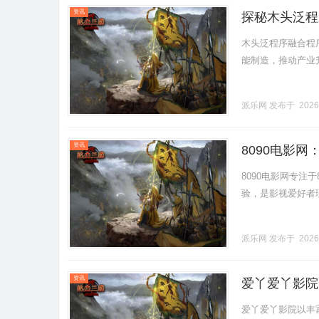
资讯
探秘木头泛程
木头泛程序融合程
能制造，推动产业升级
派乐网
发布于 2026
资讯
8090电影
8090电影网专注
验，是影视爱好者理想
派乐网
发布于 2026
资讯
爱丫爱丫影院
爱丫爱丫影院以丰