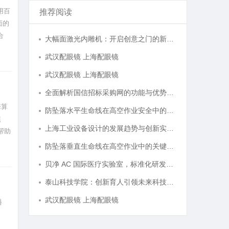
使用百
推荐阅读
面的
合
大幅面激光内雕机：开启创意之门的新科技利器
武汉配眼镜 上海配眼镜
武汉配眼镜 上海配眼镜
全面解析国信招标采购网的功能与优势，助力企业高效招标采购
擎算
防坠落水平生命线在高空作业安全中的关键作用与应用解析
焦
上海工业设备设计的发展趋势与创新实践探索
帮助
，为
防坠落垂直生命线在高空作业中的关键应用与安全保障
贝净 AC 国际医疗实验室，标准化研发体系全解析
泰山科技学院：创新育人引领未来科技发展新高地
武汉配眼镜 上海配眼镜
播