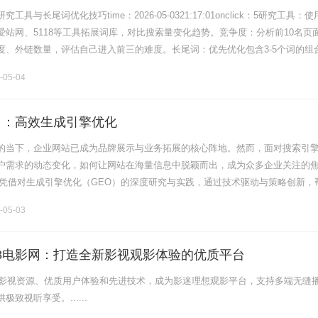
具与长尾词优化技巧time：2026-05-0321:17:01onclick：5研究工具：
爱站网、5118等工具拓展词库，对比搜索量变化趋势。竞争度：分析前10名页
度、外链数量，评估自己进入前三的难度。长尾词：优先优化包含3-5个词的组
会搭建公司”，转化意图明确。词频：.........
-05-04
司：高效生成引擎优化
的当下，企业网站已成为品牌展示与业务拓展的核心阵地。然而，面对搜索引
户需求的动态变化，如何让网站在海量信息中脱颖而出，成为众多企业关注的
司凭借对生成引擎优化（GEO）的深度研究与实践，通过技术驱动与策略创新，
，实现精准获客与业务增长。本文将系统解析GEO优化的核心逻辑与实施路径
-05-03
28电影网：打造全新影视观影体验的优质平台
丰富影视资源、优质用户体验和先进技术，成为影迷理想观影平台，支持多端无缝
致视听享受。......