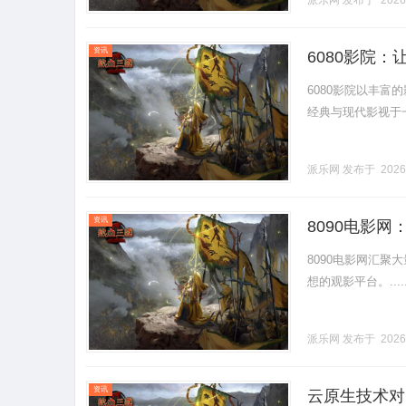
派乐网
发布于 2026
资讯
6080影院
6080影院以丰
经典与现代影视于一体
派乐网
发布于 2026
资讯
8090电影
8090电影网汇
想的观影平台。.....
派乐网
发布于 2026
资讯
云原生技术对云