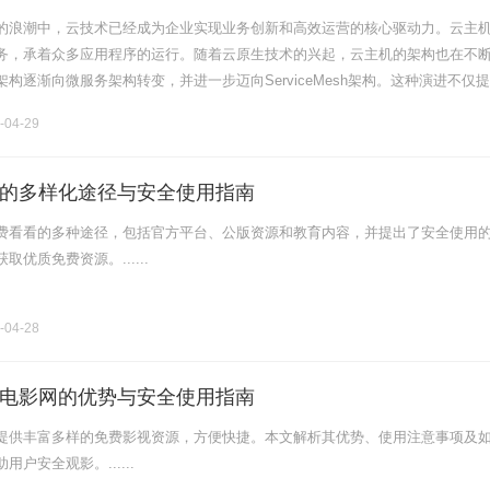
的浪潮中，云技术已经成为企业实现业务创新和高效运营的核心驱动力。云主
务，承着众多应用程序的运行。随着云原生技术的兴起，云主机的架构也在不
构逐渐向微服务架构转变，并进一步迈向ServiceMesh架构。这种演进不仅
扩展性，还为企业带来了更高的敏捷性和成本效益。云原生技术概述云原生技
-04-29
的多样化途径与安全使用指南
费看看的多种途径，包括官方平台、公版资源和教育内容，并提出了安全使用
优质免费资源。......
-04-28
电影网的优势与安全使用指南
提供丰富多样的免费影视资源，方便快捷。本文解析其优势、使用注意事项及
户安全观影。......