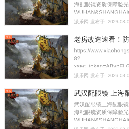
海配眼镜资质保障验光
WUHAN&SHANGHAI
业验光配镜的写字楼眼
派乐网
发布于 2026-08-
店。以完整验光、正品
40%-60%优惠，兼顾高专
老房改造速看！
资讯
https://www.xiaohon
8?
xsec_token=ABvpFL
XIB4=&xsec_sou
派乐网
发布于 2026-08-
被邻居索赔十几万”的新闻
武汉配眼镜 上海
资讯
武汉配眼镜上海配眼镜
海配眼镜资质保障验光
WUHAN&SHANGHAI
业验光配镜的写字楼眼