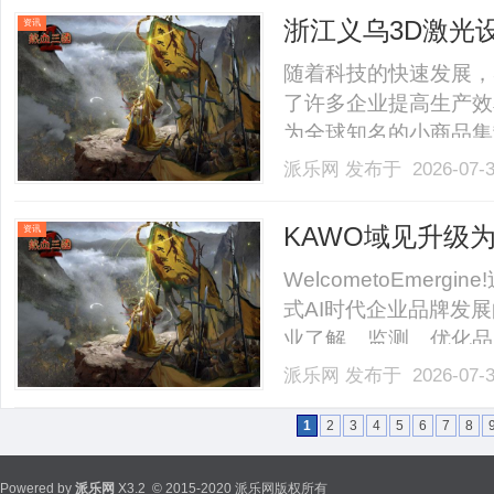
关村学院院长、中关村人工智
浙江义乌3D激光
资讯
随着科技的快速发展，
了许多企业提高生产效
为全球知名的小商品集
而，市场上众多的设备
派乐网
发布于 2026-07-
合适的3D激光设备生
浙江义乌地区3D激光设备
KAWO域见升级为E
资讯
WelcometoEme
式AI时代企业品牌发
业了解、监测、优化品
全球用户获取信息、认
派乐网
发布于 2026-07-
生变化：品牌不仅需要
生态中的品牌认知与影响力。
1
2
3
4
5
6
7
8
Powered by
派乐网
X3.2
© 2015-2020 派乐网版权所有