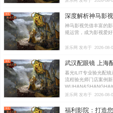
派乐网
发布于 2026-08-
店。以完整验光、正品
40%-60%优惠，兼顾高专
深度解析神马影
资讯
台
神马影视凭借丰富的影
规运营，成为影视爱好者
派乐网
发布于 2026-08-
武汉配眼镜 上海
资讯
暮光ILIT专业验光
流程验光师门店案例新
WUHAN&SHANGHAI
业验光配镜的写字楼眼
派乐网
发布于 2026-08-
店。以完整验光、正品
40%-60%优惠，兼顾高专
福利影院：打造
资讯