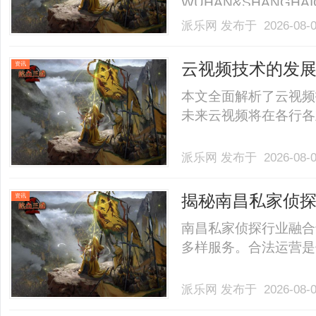
WUHAN&SHANGHAI
业验光配镜的写字楼眼
派乐网
发布于 2026-08-
店。以完整验光、正品
40%-60%优惠，兼顾高专
云视频技术的发
资讯
本文全面解析了云视频
未来云视频将在各行各业
派乐网
发布于 2026-08-
揭秘南昌私家侦
资讯
南昌私家侦探行业融合
多样服务。合法运营是保
派乐网
发布于 2026-08-