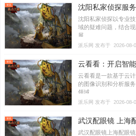
沈阳私家侦探服
资讯
家助力
沈阳私家侦探以专业技
域的疑难问题，结合现
展。......
派乐网
发布于 2026-08-
云看看：开启智
资讯
云看看是一款基于云计
的图像识别和分析服务
领域。......
派乐网
发布于 2026-08-
武汉配眼镜 上海
资讯
武汉配眼镜上海配眼镜