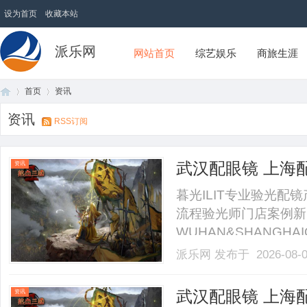
设为首页
收藏本站
派乐网
网站首页
综艺娱乐
商旅生涯
首页
资讯
资讯
RSS订阅
首
›
›
武汉配眼镜 上海
资讯
暮光ILIT专业验光
流程验光师门店案例新
WUHAN&SHANGHAI
业验光配镜的写字楼眼
派乐网
发布于 2026-08-
店。以完整验光、正品
40%-60%优惠，兼顾高专
页
武汉配眼镜 上海
资讯