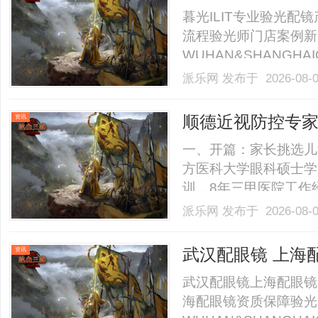
暮光ILIT专业验光
流程验光师门店案例新
WUHAN&SHANGHAI
业验光配镜的写字楼眼
派乐网
发布于 2026-08-
店。以完整验光、正品
40%-60%优惠，兼顾高专
顺德近视防控专
资讯
视管理医
一、开篇：家长挑选儿
方医科大学眼科硕士学
训，8年三甲医院工作
合眼轴、角膜、视功能
派乐网
发布于 2026-08-
视光及小儿眼病科由刘
童眼病及多发病的诊疗
武汉配眼镜 上海
资讯
视.........
武汉配眼镜上海配眼镜
海配眼镜资质保障验光