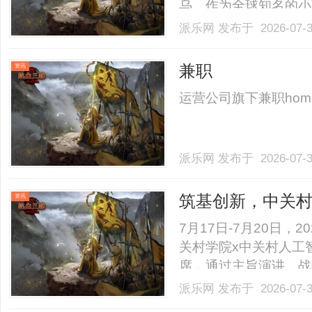
乌，作为全球知名的小
同层次的3D激光服务
派乐网
发布于 2026-07-
供商呢？本文将深入探
推荐的公司，帮助您做出明
兼职
资讯
运营公司旗下兼职homenewsc
派乐网
发布于 2026-07-
筑基创新，中关村两
资讯
会
7月17日-7月20日，
关村学院x中关村人工智
席，通过主旨演讲、战
交流，系统展示中关村
派乐网
发布于 2026-07-
培养领域的阶段性实践