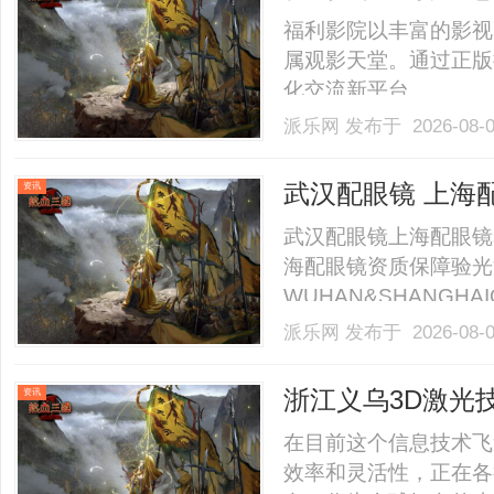
福利影院以丰富的影视
属观影天堂。通过正版
化交流新平台。......
派乐网
发布于 2026-08-
武汉配眼镜 上海
资讯
武汉配眼镜上海配眼镜
海配眼镜资质保障验光
WUHAN&SHANGHAI
业验光配镜的写字楼眼
派乐网
发布于 2026-08-
店。以完整验光、正品
40%-60%优惠，兼顾高专
浙江义乌3D激光
资讯
南
在目前这个信息技术飞
效率和灵活性，正在各